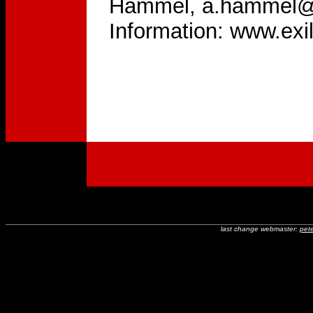
Hammel, a.hammel@ab
Information: www.exi
last change webmaster:
pete