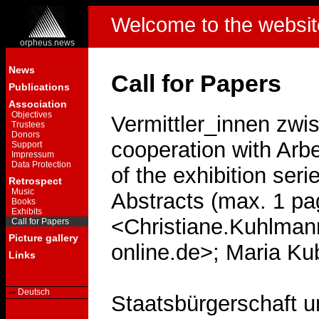
Welcome to the websit
orpheus.news
News
Call for Papers
Publications
Association
Objectives
Vermittler_innen zwi
Trustees
Donors
cooperation with Arb
Support
Impressum
Data Protection
of the exhibition ser
Retrospect
Music
Abstracts (max. 1 pa
Books
Exhibits
<Christiane.Kuhlma
Call for Papers
Picture gallery
online.de>; Maria K
Links
Deutsch
Staatsbürgerschaft u